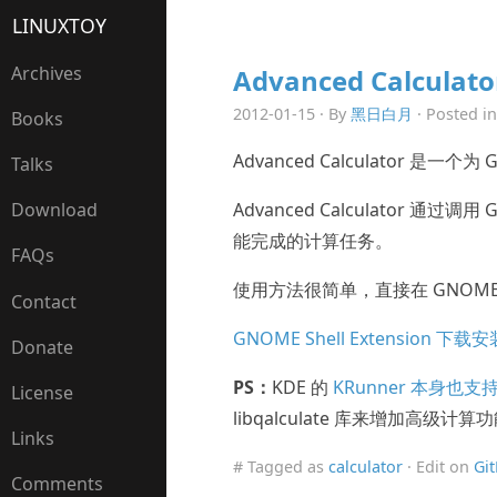
LINUXTOY
Archives
Advanced Calculato
2012-01-15 · By
黑日白月
· Posted i
Books
Advanced Calculator 是一
Talks
Advanced Calculator 通过调
Download
能完成的计算任务。
FAQs
使用方法很简单，直接在 GNOME
Contact
GNOME Shell Extension 下载安
Donate
PS：
KDE 的
KRunner 本身也
License
libqalculate 库来增加高级计算
Links
# Tagged as
calculator
· Edit on
Gi
Comments