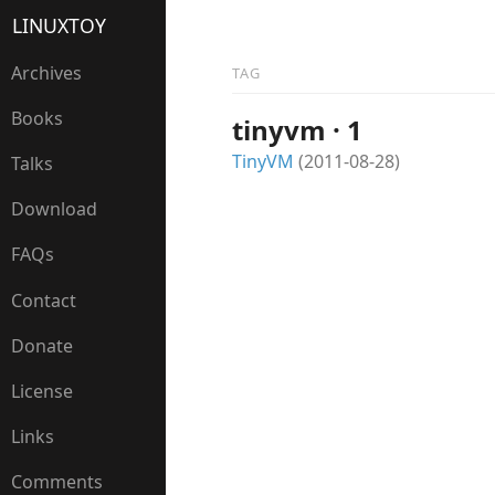
LINUXTOY
Archives
TAG
Books
tinyvm · 1
TinyVM
(2011-08-28)
Talks
Download
FAQs
Contact
Donate
License
Links
Comments