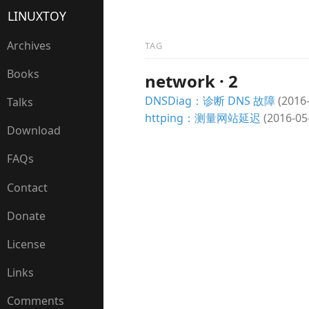
LINUXTOY
Archives
TAG
Books
network · 2
DNSDiag：诊断 DNS 故障
(2016-
Talks
httping：测量网站延迟
(2016-05
Download
FAQs
Contact
Donate
License
Links
Comments