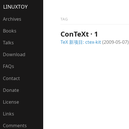
LINUXTOY
Archives
TAG
Books
ConTeXt · 1
TeX 新项目: ctex-kit
(2009-05-07)
Talks
Download
FAQs
Contact
Donate
License
Links
Comments